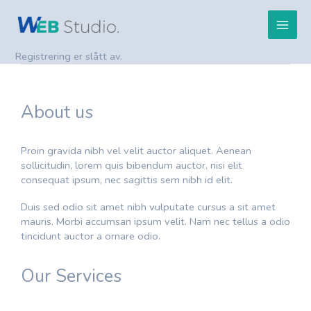
Hopp
Main
rett
til
Men
innholdet
Registrering er slått av.
About us
Proin gravida nibh vel velit auctor aliquet. Aenean
sollicitudin, lorem quis bibendum auctor, nisi elit
consequat ipsum, nec sagittis sem nibh id elit.
Duis sed odio sit amet nibh vulputate cursus a sit amet
mauris. Morbi accumsan ipsum velit. Nam nec tellus a odio
tincidunt auctor a ornare odio.
Our Services